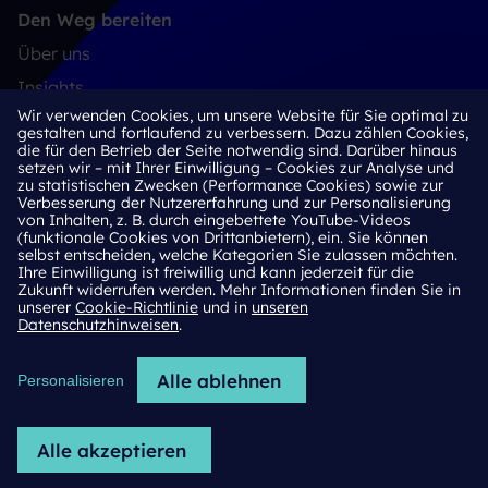
Den Weg bereiten
Über uns
Insights
Wir verwenden Cookies, um unsere Website für Sie optimal zu
Karriere
gestalten und fortlaufend zu verbessern. Dazu zählen Cookies,
die für den Betrieb der Seite notwendig sind. Darüber hinaus
setzen wir – mit Ihrer Einwilligung – Cookies zur Analyse und
In Kontakt treten
zu statistischen Zwecken (Performance Cookies) sowie zur
Kontakt
Verbesserung der Nutzererfahrung und zur Personalisierung
von Inhalten, z. B. durch eingebettete YouTube-Videos
Newsletteranmeldung
(funktionale Cookies von Drittanbietern), ein. Sie können
selbst entscheiden, welche Kategorien Sie zulassen möchten.
LinkedIn
Ihre Einwilligung ist freiwillig und kann jederzeit für die
Zukunft widerrufen werden. Mehr Informationen finden Sie in
unserer
Cookie-Richtlinie
und in
unseren
Datenschutzhinweisen
.
Cookie-Richtlinie
Alle ablehnen
Datenschutzhinweise
Personalisieren
Impressum
Alle akzeptieren
2026 © H/Advisors Deekeling Arndt