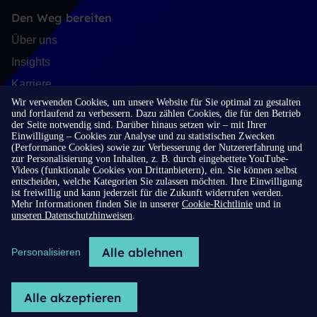
Den Weg bereiten
Über uns
Insights
Karriere
Wir verwenden Cookies, um unsere Website für Sie optimal zu gestalten
In Kontakt treten
und fortlaufend zu verbessern. Dazu zählen Cookies, die für den Betrieb
der Seite notwendig sind. Darüber hinaus setzen wir – mit Ihrer
Kontakt
Einwilligung – Cookies zur Analyse und zu statistischen Zwecken
(Performance Cookies) sowie zur Verbesserung der Nutzererfahrung und
Newsletteranmeldung
zur Personalisierung von Inhalten, z. B. durch eingebettete YouTube-
Videos (funktionale Cookies von Drittanbietern), ein. Sie können selbst
LinkedIn
entscheiden, welche Kategorien Sie zulassen möchten. Ihre Einwilligung
ist freiwillig und kann jederzeit für die Zukunft widerrufen werden.
Mehr Informationen finden Sie in unserer
Cookie-Richtlinie
und in
unseren Datenschutzhinweisen
.
Cookie-Richtlinie
Alle ablehnen
Datenschutzhinweise
Personalisieren
Impressum
Alle akzeptieren
2026 © H/Advisors Deekeling Arndt